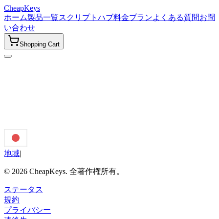
CheapKeys
ホーム
製品一覧
スクリプトハブ
料金プラン
よくある質問
お問
い合わせ
Shopping Cart
地域
|
©
2026
CheapKeys.
全著作権所有。
ステータス
規約
プライバシー