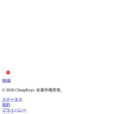
and a built-in decompiler.
7日間
(1,995 ポイント)
在庫切れ
1ヶ月間
(4,995 ポイント)
残り 13
を追加
地域
|
©
2026
CheapKeys.
全著作権所有。
ステータス
規約
プライバシー