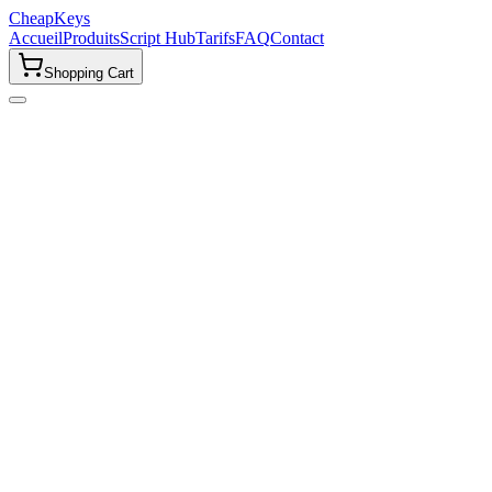
CheapKeys
Accueil
Produits
Script Hub
Tarifs
FAQ
Contact
Shopping Cart
Problèmes avec le Script Hub
Erreur d'Identifiants Invalides