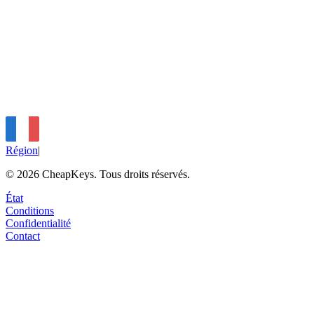
Paiement Refusé / Échoué
Clé Non Livrée
Problèmes d'Achat Parasite
Compte Perdu / Accès E-mail
Région
|
©
2026
CheapKeys.
Tous droits réservés.
État
Conditions
Confidentialité
Contact