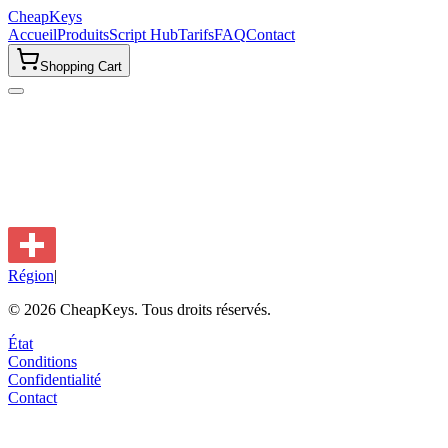
CheapKeys
Accueil
Produits
Script Hub
Tarifs
FAQ
Contact
Shopping Cart
Région
|
©
2026
CheapKeys.
Tous droits réservés.
État
Conditions
Confidentialité
Contact