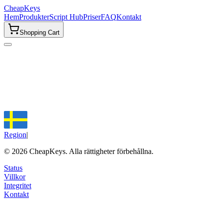
CheapKeys
Hem
Produkter
Script Hub
Priser
FAQ
Kontakt
Shopping Cart
Region
|
©
2026
CheapKeys.
Alla rättigheter förbehållna.
Status
Villkor
Integritet
Kontakt