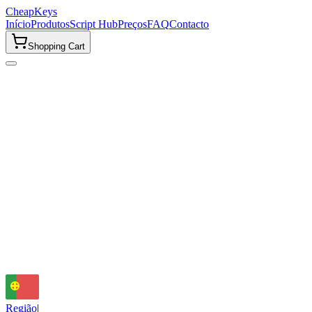
CheapKeys
Início
Produtos
Script Hub
Preços
FAQ
Contacto
Shopping Cart
E-mail
support@cheapkeys.cc
Comunidade Discord
Junte-se à nossa comunidade para suporte instantâneo, atualizações e s
Entrar no Discord
Região
|