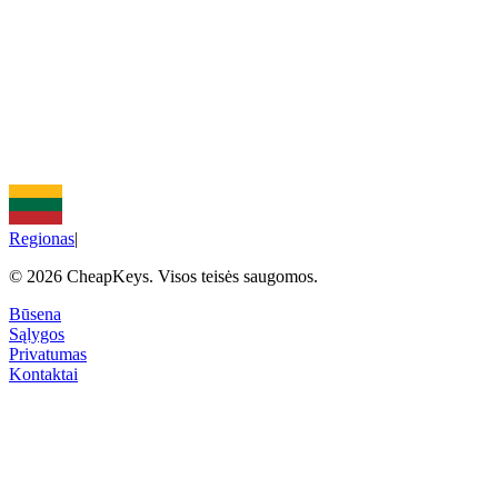
Mokėjimas atmestas / nepavyko
Raktas nepristatytas
Problemos perkant Parasite
Prarasta paskyra / El. pašto prieiga
Regionas
|
©
2026
CheapKeys.
Visos teisės saugomos.
Būsena
Sąlygos
Privatumas
Kontaktai