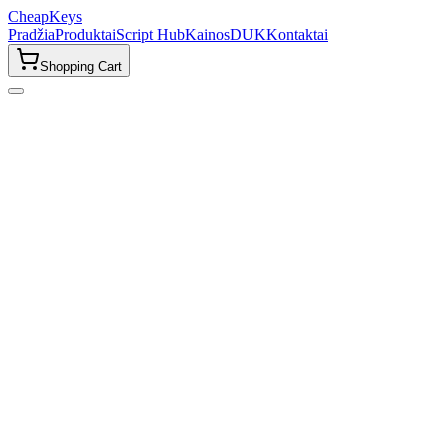
CheapKeys
Pradžia
Produktai
Script Hub
Kainos
DUK
Kontaktai
Shopping Cart
Script Hub problemos
Neteisingų prisijungimo duomenų klaida