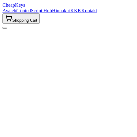
CheapKeys
Avaleht
Tooted
Script Hub
Hinnakiri
KKK
Kontakt
Shopping Cart