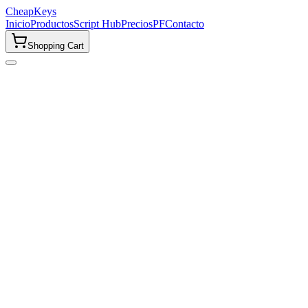
CheapKeys
Inicio
Productos
Script Hub
Precios
PF
Contacto
Shopping Cart
Problemas con el Script Hub
Error de Credenciales Inválidas