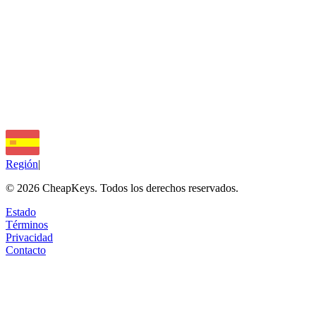
Pago Rechazado / Fallido
Clave No Entregada
Problemas al Comprar Parasite
Cuenta Perdida / Acceso al Correo
Región
|
©
2026
CheapKeys.
Todos los derechos reservados.
Estado
Términos
Privacidad
Contacto